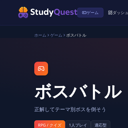
ゲーム
ダッシ
ホーム
ゲーム
ボスバトル
ボスバトル
正解してテーマ別ボスを倒そう
RPG / クイズ
1人プレイ
適応型