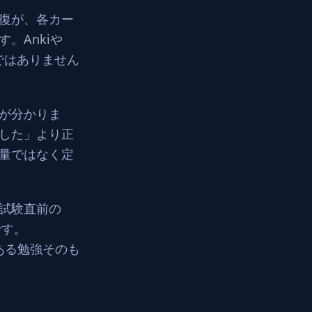
復が、各カー
。Ankiや
明ではありません
が分かりま
した」より正
量ではなく定
。試験直前の
です。
のある勉強そのも