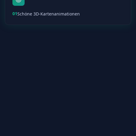
01
Schöne 3D-Kartenanimationen
02
Verfolge deinen Fortschritt und dein Wissen
03
Lernen mit Spaced Repetition